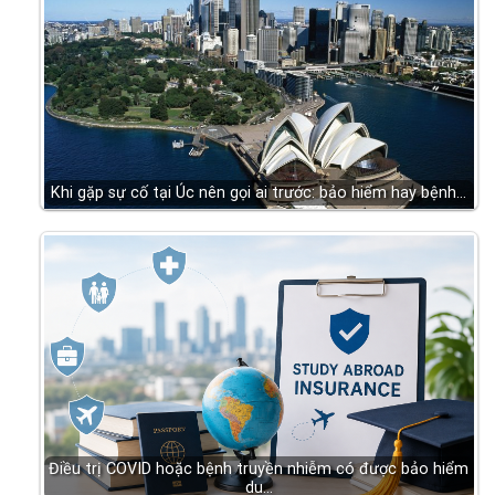
Khi gặp sự cố tại Úc nên gọi ai trước: bảo hiểm hay bệnh…
Điều trị COVID hoặc bệnh truyền nhiễm có được bảo hiểm
du…