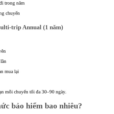
 đi trong năm
ừng chuyến
lti-trip Annual (1 năm)
yên
 lần
an mua lại
ạn mỗi chuyến tối đa 30–90 ngày.
ức bảo hiểm bao nhiêu?