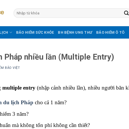
LỊCH
BẢO HIỂM SỨC KHỎE
BH BỆNH UNG THƯ
BẢO HIỂM Ô TÔ
 Pháp nhiều lần (Multiple Entry)
ỂM BẢO VIỆT
g
multiple entry
(nhập cảnh nhiều lần), nhiều người băn k
 du lịch Pháp
cho cả 1 năm?
 hiểm 3 năm?
huẩn mà không tốn phí không cần thiết?