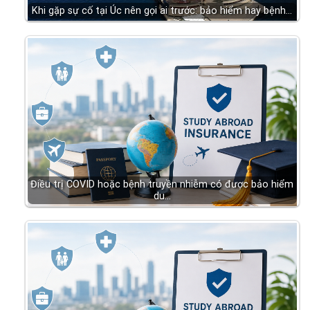
Khi gặp sự cố tại Úc nên gọi ai trước: bảo hiểm hay bệnh…
Điều trị COVID hoặc bệnh truyền nhiễm có được bảo hiểm
du…