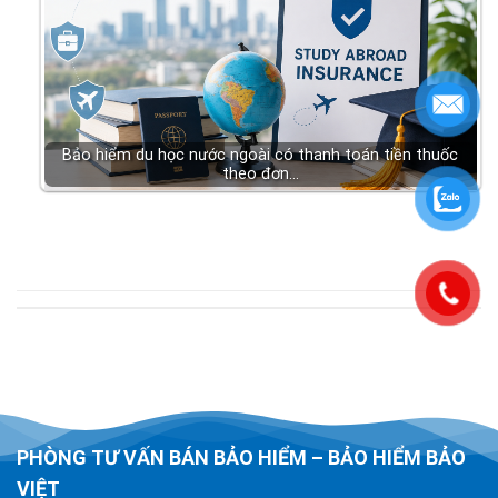
Bảo hiểm du học nước ngoài có thanh toán tiền thuốc
theo đơn…
PHÒNG TƯ VẤN BÁN BẢO HIỂM – BẢO HIỂM BẢO
VIỆT