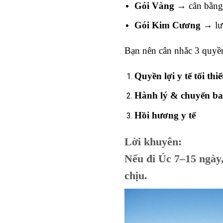
Gói Vàng
→ cân bằng 
Gói Kim Cương
→ lưu
Bạn nên cân nhắc 3 quyền
Quyền lợi y tế tối thi
Hành lý & chuyến b
Hồi hương y tế
Lời khuyên:
Nếu đi Úc 7–15 ngày
chịu.