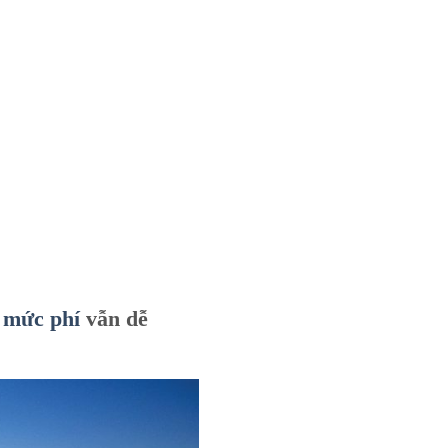
,
mức phí
vẫn dễ