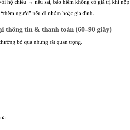
ới hộ chiếu → nếu sai, bảo hiểm không có giá trị khi nộp 
 “thêm người” nếu đi nhóm hoặc gia đình.
i thông tin & thanh toán (60–90 giây)
thường bỏ qua nhưng rất quan trọng.
hưa