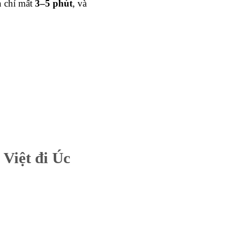
h chỉ mất
3–5 phút
, và
 Việt đi Úc