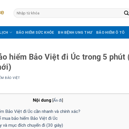
LỊCH
BẢO HIỂM SỨC KHỎE
BH BỆNH UNG THƯ
BẢO HIỂM Ô TÔ
ảo hiểm Bảo Việt đi Úc trong 5 phút
mới)
ỂM BẢO VIỆT
Nội dung
[
Ẩn đi
]
ểm Bảo Việt đi Úc cần nhanh và chính xác?
để mua bảo hiểm Bảo Việt đi Úc
 và mục đích chuyến đi (30 giây)