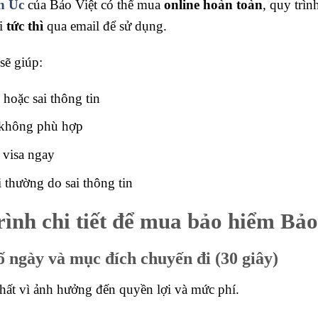
h Úc
của Bảo Việt có thể mua
online hoàn toàn
, quy trìn
i
tức thì
qua email để sử dụng.
sẽ giúp:
hoặc sai thông tin
không phù hợp
 visa ngay
i thường do sai thông tin
rình chi tiết để mua bảo hiểm Bảo
ố ngày và mục đích chuyến đi (30 giây)
hất vì ảnh hưởng đến quyền lợi và mức phí.