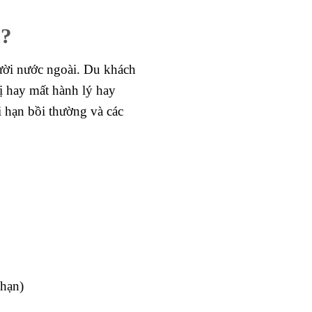
c?
gười nước ngoài. Du khách
ị hay mất hành lý hay
i hạn bồi thường và các
 hạn)