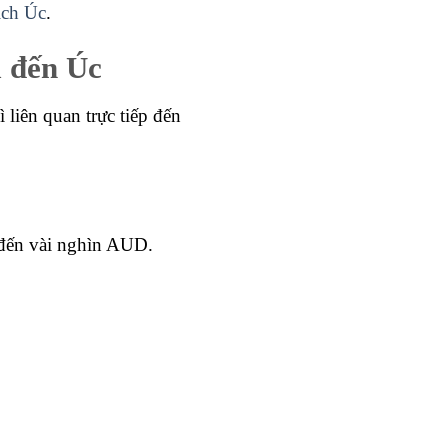
ịch Úc
.
i đến Úc
liên quan trực tiếp đến
n đến vài nghìn AUD.