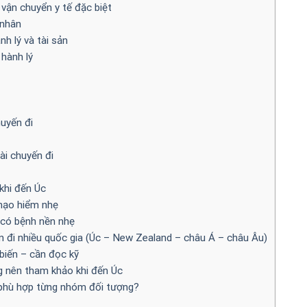
 vận chuyển y tế đặc biệt
 nhân
h lý và tài sản
 hành lý
uyến đi
ài chuyến đi
khi đến Úc
mạo hiểm nhẹ
 có bệnh nền nhẹ
n đi nhiều quốc gia (Úc – New Zealand – châu Á – châu Âu)
 biến – cần đọc kỹ
g nên tham khảo khi đến Úc
 phù hợp từng nhóm đối tượng?