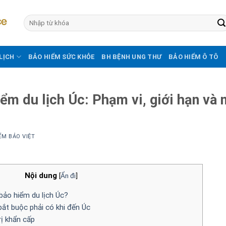
LỊCH
BẢO HIỂM SỨC KHỎE
BH BỆNH UNG THƯ
BẢO HIỂM Ô TÔ
iểm du lịch Úc: Phạm vi, giới hạn và 
ỂM BẢO VIỆT
Nội dung
[
Ẩn đi
]
 bảo hiểm du lịch Úc?
ắt buộc phải có khi đến Úc
trị khẩn cấp