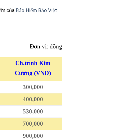
iểm của
Bảo Hiểm Bảo Việt
Đơn vị: đồng
Ch.trình Kim
Cương
(VND)
300,000
400,000
530,000
700,000
900,000