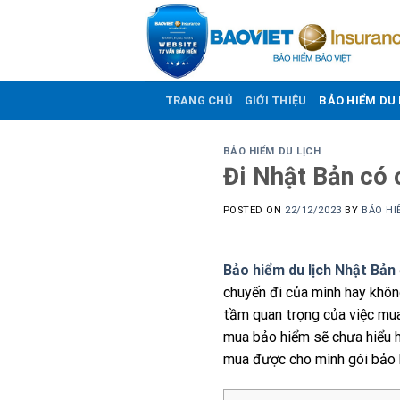
Skip
to
content
TRANG CHỦ
GIỚI THIỆU
BẢO HIỂM DU 
BẢO HIỂM DU LỊCH
Đi Nhật Bản có 
POSTED ON
22/12/2023
BY
BẢO HI
Bảo hiểm du lịch Nhật Bản
chuyến đi của mình hay không
tầm quan trọng của việc mua
mua bảo hiểm sẽ chưa hiểu h
mua được cho mình gói bảo 