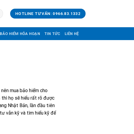
HOTLINE TƯ VẤN: 0966.83.1332
BẢO HIỂM HỎA HOẠN
TIN TỨC
LIÊN HỆ
ó nên mua bảo hiểm cho
thì họ sẽ hiểu rất rõ được
ang Nhật Bản, lần đầu tiên
ư vẫn kỹ và tìm hiểu kỹ để