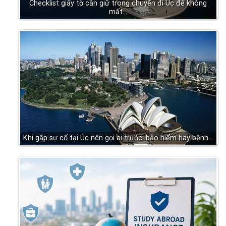
Checklist giấy tờ cần giữ trong chuyến đi Úc để không
mất…
Khi gặp sự cố tại Úc nên gọi ai trước: bảo hiểm hay bệnh…