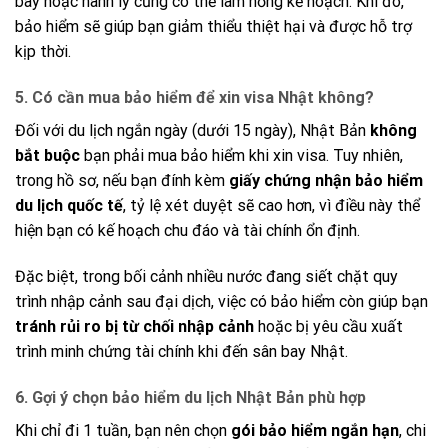
bay hoặc hành lý cũng có thể làm hỏng kế hoạch. Khi đó,
bảo hiểm sẽ giúp bạn giảm thiểu thiệt hại và được hỗ trợ
kịp thời.
5. Có cần mua bảo hiểm để xin visa Nhật không?
Đối với du lịch ngắn ngày (dưới 15 ngày), Nhật Bản
không
bắt buộc
bạn phải mua bảo hiểm khi xin visa. Tuy nhiên,
trong hồ sơ, nếu bạn đính kèm
giấy chứng nhận bảo hiểm
du lịch quốc tế
, tỷ lệ xét duyệt sẽ cao hơn, vì điều này thể
hiện bạn có kế hoạch chu đáo và tài chính ổn định.
Đặc biệt, trong bối cảnh nhiều nước đang siết chặt quy
trình nhập cảnh sau đại dịch, việc có bảo hiểm còn giúp bạn
tránh rủi ro bị từ chối nhập cảnh
hoặc bị yêu cầu xuất
trình minh chứng tài chính khi đến sân bay Nhật.
6. Gợi ý chọn bảo hiểm du lịch Nhật Bản phù hợp
Khi chỉ đi 1 tuần, bạn nên chọn
gói bảo hiểm ngắn hạn
, chi