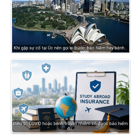
Khi gặp sự cố tại Úc nên gọi ai trước: bảo hiểm hay bệnh…
Điều trị COVID hoặc bệnh truyền nhiễm có được bảo hiểm
du…