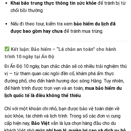
Khai báo trung thực thông tin sức khỏe
để tránh bị từ
chối bồi thường.
Nếu đi theo tour, kiểm tra xem
bảo hiểm du lịch đã
được bao gồm hay chưa
để tránh mua trùng.
Kết luận: Bảo hiểm – “Lá chắn an toàn” cho hành
trình 10 ngày tại Ấn Độ
Đi Ấn Độ 10 ngày, bạn chắc chắn sẽ có nhiều trải nghiệm thú
vị — từ tham quan các ngôi đền cổ, khám phá ẩm thực
đường phố, cho đến hành hương dọc sông Hằng. Tuy nhiên,
để hành trình được trọn vẹn và an toàn,
mua bảo hiểm du
lịch quốc tế là điều không thể thiếu
.
Chỉ với một khoản chi nhỏ, bạn được bảo vệ toàn diện về
sức khỏe, tài chính và lịch trình. Trong số các đơn vị cung
cấp hiện nay,
Bảo Việt
vẫn là lựa chọn hàng đầu cho du
khách Việt nhờ
mức phí hợp lý, quyền lợi cao và dịch vụ hỗ