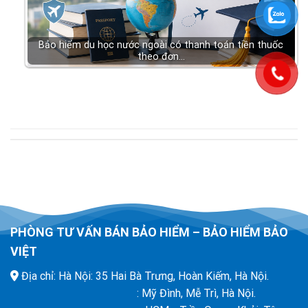
Bảo hiểm du học nước ngoài có thanh toán tiền thuốc
theo đơn…
PHÒNG TƯ VẤN BÁN BẢO HIỂM – BẢO HIỂM BẢO
VIỆT
Địa chỉ: Hà Nội: 35 Hai Bà Trưng, Hoàn Kiếm, Hà Nội.
: Mỹ Đình, Mễ Trì, Hà Nội.