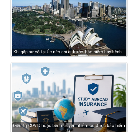
Khi gặp sự cố tại Úc nên gọi ai trước: bảo hiểm hay bệnh…
Điều trị COVID hoặc bệnh truyền nhiễm có được bảo hiểm
du…