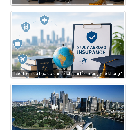
trợ?
Bảo hiểm du học có chi trả chi phí hồi hương y tế không?