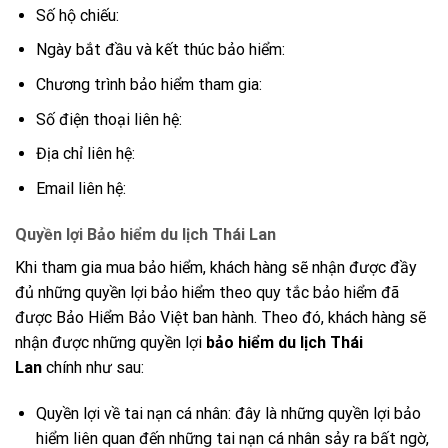
Số hộ chiếu:
Ngày bắt đầu và kết thúc bảo hiểm:
Chương trình bảo hiểm tham gia:
Số điện thoại liên hệ:
Địa chỉ liên hệ:
Email liên hệ:
Quyền lợi Bảo hiểm du lịch Thái Lan
Khi tham gia mua bảo hiểm, khách hàng sẽ nhận được đầy
đủ những quyền lợi bảo hiểm theo quy tắc bảo hiểm đã
được Bảo Hiểm Bảo Việt ban hành. Theo đó, khách hàng sẽ
nhận được những quyền lợi
bảo hiểm du lịch Thái
Lan
chính như sau:
Quyền lợi về tai nạn cá nhân: đây là những quyền lợi bảo
hiểm liên quan đến những tai nạn cá nhân sảy ra bất ngờ,