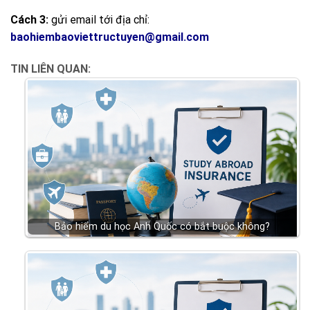
Cách 3:
gửi email tới địa chỉ:
baohiembaoviettructuyen@gmail.com
TIN LIÊN QUAN:
Bảo hiểm du học Anh Quốc có bắt buộc không?