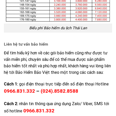
Biểu phí Bảo hiểm du lịch Thái Lan
Liên hệ tư vấn bảo hiểm
Để tìm hiểu kỹ hơn về các gói bảo hiểm cũng như được tư
vấn miễn phí, chuyên sâu để có thể mua được sản phẩm
bảo hiểm tốt nhất và phù hợp nhất, khách hàng vui lòng liên
hệ tới Bảo Hiểm Bảo Việt theo một trong các cách sau:
Cách 1:
gọi điện thoại trực tiếp đến số điện thoại Hotline
0966.831.332
–
(024).8582.8588
Cách 2:
nhắn tin thông qua ứng dụng Zalo/ Viber, SMS tới
0966.831.332
số hotline