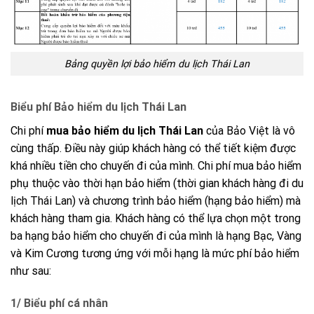
Bảng quyền lợi bảo hiểm du lịch Thái Lan
Biểu phí Bảo hiểm du lịch Thái Lan
Chi phí
mua bảo hiểm du lịch Thái Lan
của Bảo Việt là vô
cùng thấp. Điều này giúp khách hàng có thể tiết kiệm được
khá nhiều tiền cho chuyến đi của mình. Chi phí mua bảo hiểm
phụ thuộc vào thời hạn bảo hiểm (thời gian khách hàng đi du
lịch Thái Lan) và chương trình bảo hiểm (hạng bảo hiểm) mà
khách hàng tham gia. Khách hàng có thể lựa chọn một trong
ba hạng bảo hiểm cho chuyến đi của mình là hạng Bạc, Vàng
và Kim Cương tương ứng với mỗi hạng là mức phí bảo hiểm
như sau:
1/ Biểu phí cá nhân