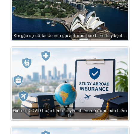
Khi gặp sự cố tại Úc nên gọi ai trước: bảo hiểm hay bệnh…
Điều trị COVID hoặc bệnh truyền nhiễm có được bảo hiểm
du…