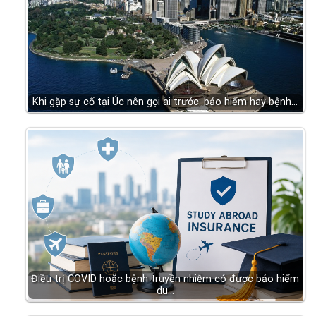
Khi gặp sự cố tại Úc nên gọi ai trước: bảo hiểm hay bệnh…
Điều trị COVID hoặc bệnh truyền nhiễm có được bảo hiểm
du…