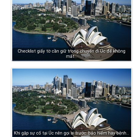
Checklist giấy tờ cần giữ trong chuyến đi Úc để không
mất…
Khi gặp sự cố tại Úc nên gọi ai trước: bảo hiểm hay bệnh…