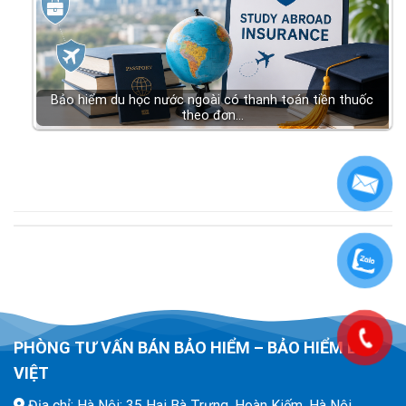
Bảo hiểm du học nước ngoài có thanh toán tiền thuốc
theo đơn…
PHÒNG TƯ VẤN BÁN BẢO HIỂM – BẢO HIỂM BẢO
VIỆT
Địa chỉ: Hà Nội: 35 Hai Bà Trưng, Hoàn Kiếm, Hà Nội.