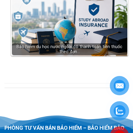
Bảo hiểm du học nước ngoài có thanh toán tiền thuốc
theo đơn…
PHÒNG TƯ VẤN BÁN BẢO HIỂM – BẢO HIỂM BẢO