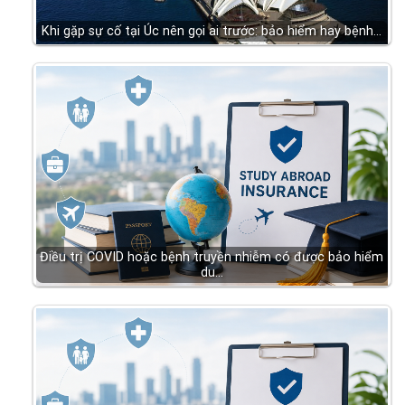
Khi gặp sự cố tại Úc nên gọi ai trước: bảo hiểm hay bệnh…
Điều trị COVID hoặc bệnh truyền nhiễm có được bảo hiểm
du…