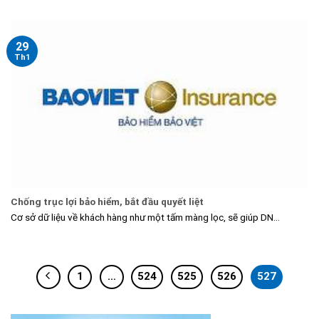
29
Th1
Chống trục lợi bảo hiểm, bắt đầu quyết liệt
Cơ sở dữ liệu về khách hàng như một tấm màng lọc, sẽ giúp DN...
1
…
524
525
526
527