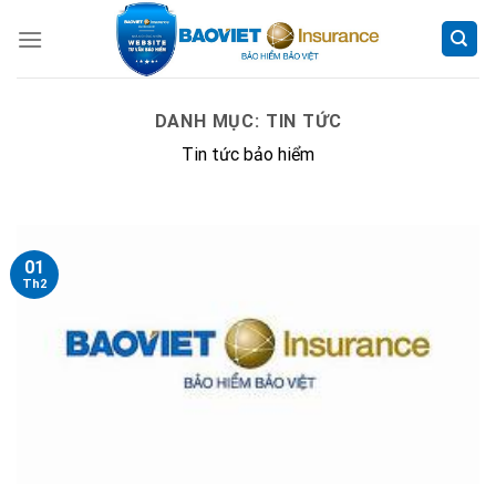
Skip
to
content
DANH MỤC:
TIN TỨC
Tin tức bảo hiểm
01
Th2