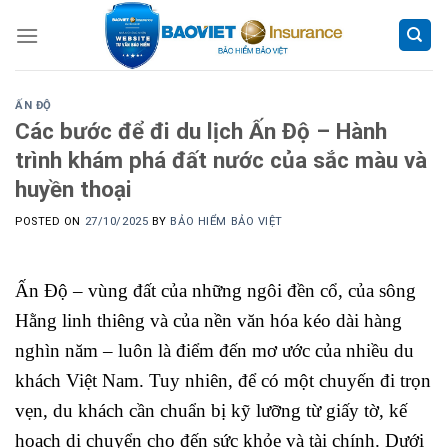
Skip
to
content
ẤN ĐỘ
Các bước để đi du lịch Ấn Độ – Hành
trình khám phá đất nước của sắc màu và
huyền thoại
POSTED ON
27/10/2025
BY
BẢO HIỂM BẢO VIỆT
Ấn Độ – vùng đất của những ngôi đền cổ, của sông
Hằng linh thiêng và của nền văn hóa kéo dài hàng
nghìn năm – luôn là điểm đến mơ ước của nhiều du
khách Việt Nam. Tuy nhiên, để có một chuyến đi trọn
vẹn, du khách cần chuẩn bị kỹ lưỡng từ giấy tờ, kế
hoạch di chuyển cho đến sức khỏe và tài chính. Dưới