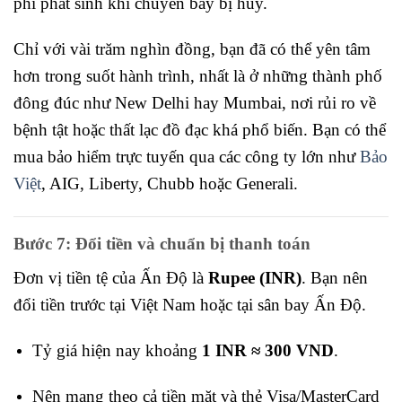
phí phát sinh khi chuyến bay bị hủy.
Chỉ với vài trăm nghìn đồng, bạn đã có thể yên tâm
hơn trong suốt hành trình, nhất là ở những thành phố
đông đúc như New Delhi hay Mumbai, nơi rủi ro về
bệnh tật hoặc thất lạc đồ đạc khá phổ biến. Bạn có thể
mua bảo hiểm trực tuyến qua các công ty lớn như
Bảo
Việt
, AIG, Liberty, Chubb hoặc Generali.
Bước 7: Đổi tiền và chuẩn bị thanh toán
Đơn vị tiền tệ của Ấn Độ là
Rupee (INR)
. Bạn nên
đổi tiền trước tại Việt Nam hoặc tại sân bay Ấn Độ.
Tỷ giá hiện nay khoảng
1 INR ≈ 300 VND
.
Nên mang theo cả tiền mặt và thẻ Visa/MasterCard