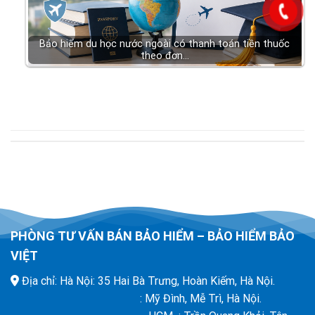
Bảo hiểm du học nước ngoài có thanh toán tiền thuốc
theo đơn…
PHÒNG TƯ VẤN BÁN BẢO HIỂM – BẢO HIỂM BẢO
VIỆT
Địa chỉ: Hà Nội: 35 Hai Bà Trưng, Hoàn Kiếm, Hà Nội.
: Mỹ Đình, Mễ Trì, Hà Nội.