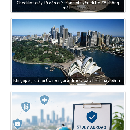
Checklist giấy tờ cần giữ trong chuyến đi Úc để không
mất…
Khi gặp sự cố tại Úc nên gọi ai trước: bảo hiểm hay bệnh…