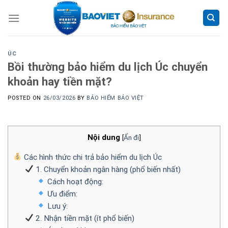
Skip
to
content
ÚC
Bồi thường bảo hiểm du lịch Úc chuyển
khoản hay tiền mặt?
POSTED ON
26/03/2026
BY
BẢO HIỂM BẢO VIỆT
Nội dung
[
Ẩn đi
]
Các hình thức chi trả bảo hiểm du lịch Úc
1. Chuyển khoản ngân hàng (phổ biến nhất)
Cách hoạt động:
Ưu điểm:
Lưu ý:
2. Nhận tiền mặt (ít phổ biến)