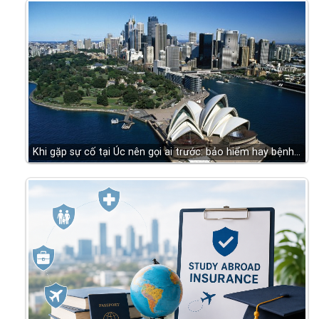
Khi gặp sự cố tại Úc nên gọi ai trước: bảo hiểm hay bệnh…