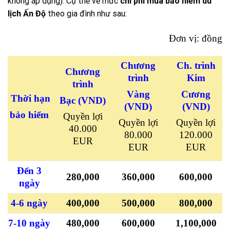
không áp dụng). Cụ thể về mức
chi phí mua bảo hiểm du
lịch Ấn Độ
theo gia đình như sau:
Đơn vị: đồng
Chương
Ch. trình
Chương
trình
Kim
trình
Vàng
Cương
Thời hạn
Bạc
(VND)
(VND)
(VND)
bảo hiểm
Quyền lợi
Quyền lợi
Quyền lợi
40.000
80.000
120.000
EUR
EUR
EUR
Đến 3
280,000
360,000
600,000
ngày
4-6 ngày
400,000
500,000
800,000
7-10 ngày
480,000
600,000
1,100,000