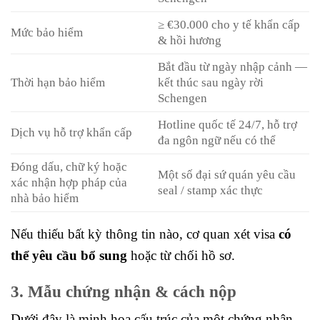
≥ €30.000 cho y tế khẩn cấp
Mức bảo hiểm
& hồi hương
Bắt đầu từ ngày nhập cảnh —
Thời hạn bảo hiểm
kết thúc sau ngày rời
Schengen
Hotline quốc tế 24/7, hỗ trợ
Dịch vụ hỗ trợ khẩn cấp
đa ngôn ngữ nếu có thể
Đóng dấu, chữ ký hoặc
Một số đại sứ quán yêu cầu
xác nhận hợp pháp của
seal / stamp xác thực
nhà bảo hiểm
Nếu thiếu bất kỳ thông tin nào, cơ quan xét visa
có
thể yêu cầu bổ sung
hoặc từ chối hồ sơ.
3. Mẫu chứng nhận & cách nộp
Dưới đây là minh hoạ cấu trúc của một chứng nhận