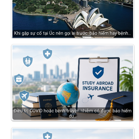
Khi gặp sự cố tại Úc nên gọi ai trước: bảo hiểm hay bệnh…
Điều trị COVID hoặc bệnh truyền nhiễm có được bảo hiểm
du…