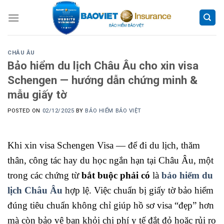
Skip
to
content
CHÂU ÂU
Bảo hiểm du lịch Châu Âu cho xin visa
Schengen — hướng dẫn chứng minh &
mẫu giấy tờ
POSTED ON
02/12/2025
BY
BẢO HIỂM BẢO VIỆT
Khi xin visa Schengen Visa — để đi du lịch, thăm
thân, công tác hay du học ngắn hạn tại Châu Âu, một
trong các chứng từ
bắt buộc phải có
là
bảo hiểm du
lịch Châu Âu
hợp lệ. Việc chuẩn bị giấy tờ bảo hiểm
đúng tiêu chuẩn không chỉ giúp hồ sơ visa “đẹp” hơn
mà còn bảo vệ bạn khỏi chi phí y tế đắt đỏ hoặc rủi ro