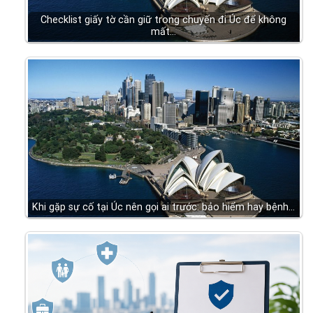
Checklist giấy tờ cần giữ trong chuyến đi Úc để không
mất…
Khi gặp sự cố tại Úc nên gọi ai trước: bảo hiểm hay bệnh…