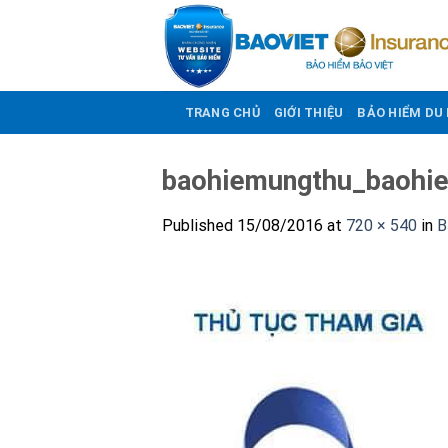
Skip
to
content
TRANG CHỦ
GIỚI THIỆU
BẢO HIỂM DU 
baohiemungthu_baohi
Published
15/08/2016
at
720 × 540
in
B