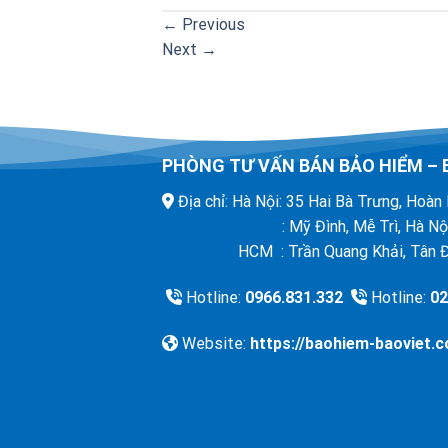
←
Previous
Next
→
PHÒNG TƯ VẤN BÁN BẢO HIỂM – 
Địa chỉ: Hà Nội: 35 Hai Bà Trư
: Mỹ Đình, Mễ T
HCM : Trần Quang Khải, Tân Địn
Hotline:
0966.831.332
Hotline:
02
Website:
https://baohiem-baoviet.