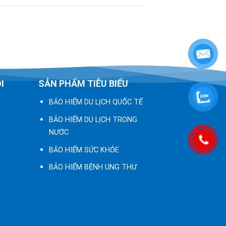
I
SẢN PHẨM TIÊU BIỂU
BẢO HIỂM DU LỊCH QUỐC TẾ
BẢO HIỂM DU LỊCH TRONG
NƯỚC
BẢO HIỂM SỨC KHỎE
BẢO HIỂM BỆNH UNG THƯ