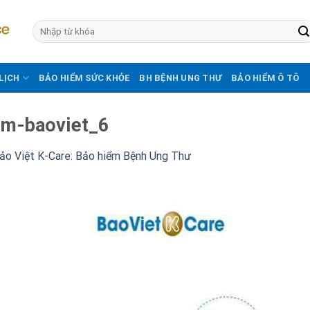
LỊCH
BẢO HIỂM SỨC KHỎE
BH BỆNH UNG THƯ
BẢO HIỂM Ô TÔ
em-baoviet_6
ảo Việt K-Care: Bảo hiểm Bệnh Ung Thư